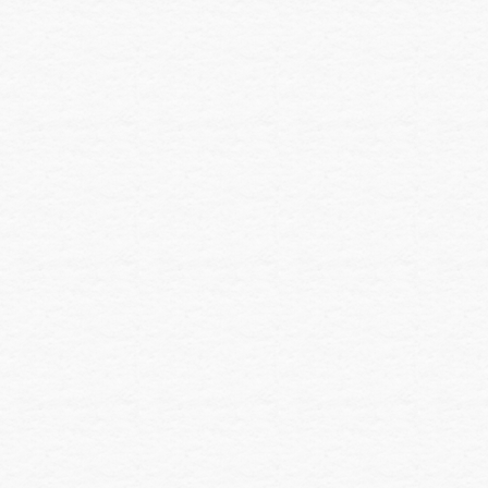
や
み
に
写
真
の
や
り
と
り
を