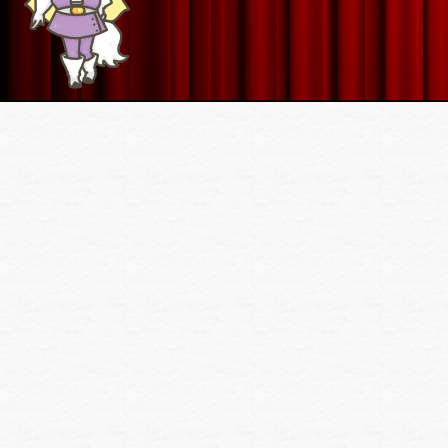
り
と
り
に
気
を
つ
け
て
む