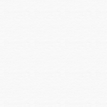
す
る
の
は
や
め
ま
し
ょ
う