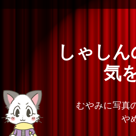
写
真
の
提
しゃしん
供
し
気
ゃ
し
むやみに写真
ん
や
の
や