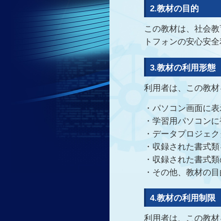
2.教材の目的
この教材は、社会教
トフォンの安心安全
3.教材の利用形態
利用者は、この教材
・パソコン画面に表
・学習用パソコンに
・データプロジェク
・収録された書式類
・収録された書式類
・その他、教材の目
4.教材の利用制限
利用者は、この教材