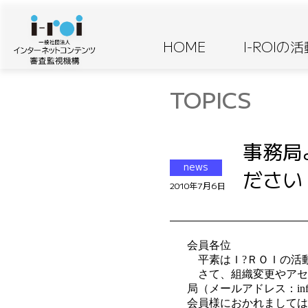
HOME
I-ROIの
TOPICS
事務局
news
ださい（
2010年7月6日
会員各位
平素はＩ?ＲＯＩの活
さて、組織変更やアセ
局（メールアドレス：inf
会員様におかれましては