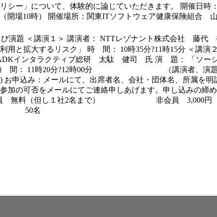
ポリシー」について、体験的に論じていただきます。
開催日時
0分（開場10時）
開催場所：
関東ITソフトウェア健康保険組合
よび演題
＜講演１＞
講演者：
NTTレゾナント株式会社 藤代
利用と拡大するリスク」
時 間： 10時35分?11時15分
＜講演
 ADKインタラクティブ総研 太駄 健司 氏
演 題：
「ソー
時 間： 11時20分?12時00分 （講演者、演題
お申込み：メールにて、出席者名、会社・団体名、所属を明記の上inf
参加の可否をメールにてご連絡申しあげます。申し込みの締め
員 無料（但し１社2名まで） 非会員 3,000円（
50名