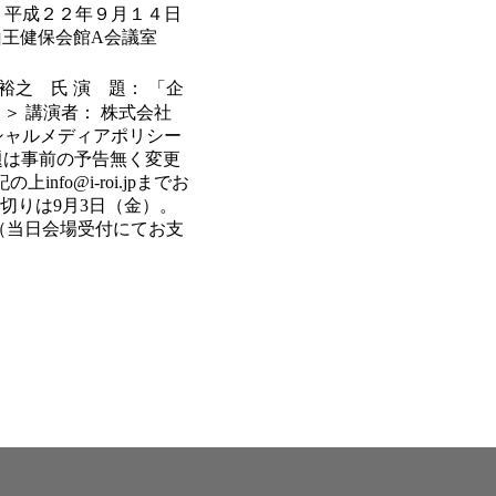
：
平成２２年９月１４日
 山王健保会館A会議室
 裕之 氏
演 題：
「企
２＞
講演者：
株式会社
シャルメディアポリシー
は事前の予告無く変更
o@i-roi.jpまでお
切りは9月3日（金）。
当日会場受付にてお支