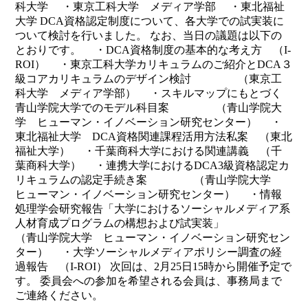
科大学 ・東京工科大学 メディア学部 ・東北福祉
大学 DCA資格認定制度について、各大学での試実装に
ついて検討を行いました。 なお、当日の議題は以下の
とおりです。 ・DCA資格制度の基本的な考え方 （I-
ROI） ・東京工科大学カリキュラムのご紹介とDCA３
級コアカリキュラムのデザイン検討 （東京工
科大学 メディア学部） ・スキルマップにもとづく
青山学院大学でのモデル科目案 （青山学院大
学 ヒューマン・イノベーション研究センター） ・
東北福祉大学 DCA資格関連課程活用方法私案 （東北
福祉大学） ・千葉商科大学における関連講義 （千
葉商科大学） ・連携大学におけるDCA3級資格認定カ
リキュラムの認定手続き案 （青山学院大学
ヒューマン・イノベーション研究センター） ・情報
処理学会研究報告「大学におけるソーシャルメディア系
人材育成プログラムの構想および試実装」
（青山学院大学 ヒューマン・イノベーション研究セン
ター） ・大学ソーシャルメディアポリシー調査の経
過報告 （I-ROI） 次回は、2月25日15時から開催予定で
す。 委員会への参加を希望される会員は、事務局まで
ご連絡ください。