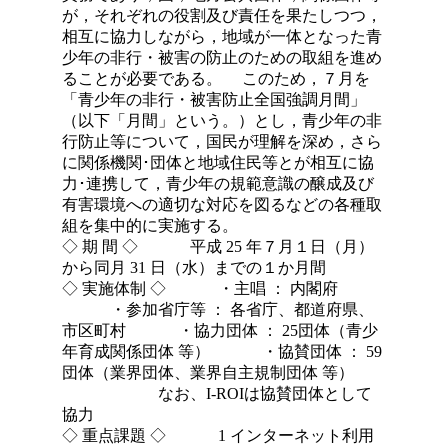
が，それぞれの役割及び責任を果たしつつ，
相互に協力しながら，地域が一体となった青
少年の非行・被害の防止のための取組を進め
ることが必要である。 このため，７月を
「青少年の非行・被害防止全国強調月間」
（以下「月間」という。）とし，青少年の非
行防止等について，国民が理解を深め，さら
に関係機関･団体と地域住民等とが相互に協
力･連携して，青少年の規範意識の醸成及び
有害環境への適切な対応を図るなどの各種取
組を集中的に実施する。
◇ 期 間 ◇ 平成 25 年７月１日（月）
から同月 31 日（水）までの１か月間
◇ 実施体制 ◇ ・主唱 ： 内閣府
・参加省庁等 ： 各省庁、都道府県、
市区町村 ・協力団体 ： 25団体（青少
年育成関係団体 等） ・協賛団体 ： 59
団体（業界団体、業界自主規制団体 等）
なお、I-ROIは協賛団体として
協力
◇ 重点課題 ◇ 1 インターネット利用