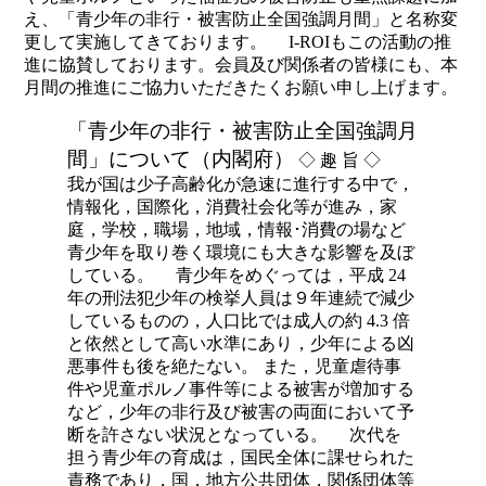
え、「青少年の非行・被害防止全国強調月間」と名称変
更して実施してきております。 I-ROIもこの活動の推
進に協賛しております。会員及び関係者の皆様にも、本
月間の推進にご協力いただきたくお願い申し上げます。
「青少年の非行・被害防止全国強調月
間」について（内閣府）
◇ 趣 旨 ◇
我が国は少子高齢化が急速に進行する中で，
情報化，国際化，消費社会化等が進み，家
庭，学校，職場，地域，情報･消費の場など
青少年を取り巻く環境にも大きな影響を及ぼ
している。 青少年をめぐっては，平成 24
年の刑法犯少年の検挙人員は９年連続で減少
しているものの，人口比では成人の約 4.3 倍
と依然として高い水準にあり，少年による凶
悪事件も後を絶たない。 また，児童虐待事
件や児童ポルノ事件等による被害が増加する
など，少年の非行及び被害の両面において予
断を許さない状況となっている。 次代を
担う青少年の育成は，国民全体に課せられた
責務であり，国，地方公共団体，関係団体等