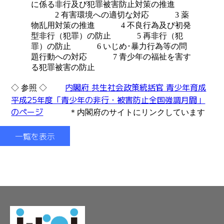
に係る非行及び犯罪被害防止対策の推進
2 有害環境への適切な対応 3 薬
物乱用対策の推進 4 不良行為及び初発
型非行（犯罪）の防止 5 再非行（犯
罪）の防止 6 いじめ･暴力行為等の問
題行動への対応 7 青少年の福祉を害す
る犯罪被害の防止
内閣府 共生社会政策統括官 青少年育成
◇ 参照 ◇
平成25年度「青少年の非行・被害防止全国強調月間」
のページ
＊内閣府のサイトにリンクしています
一覧を表示