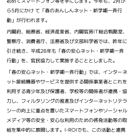
初めてスマートフォン等を手にします。今年も、2月か
ら5月にかけ て「春のあんしんネット・新学期一斉行
動」が行われます。
内閣府、総務省、経済産業省、内閣官房IT総合戦略室、
警察庁、消費者庁、法務省及び文部科学省では、昨年に
引き続き、平成28年も「春の安心ネット・新学期一斉
行動」を、官民協力して実施することとしました。
「春の安心ネット・新学期一斉行動」では、インターネ
ット接続機器やサービスを提供する関係事業者とこれを
利用する青少年及び保護者、学校等の関係者が連携・協
力し、フィルタリングの推進及びインターネットリテラ
シーの向上に重点を置いたスマートフォンやソーシャル
メディア等の安全・安心な利用のための啓発活動等の取
組を集中的に展開します。I-ROIでも、この活動と連携