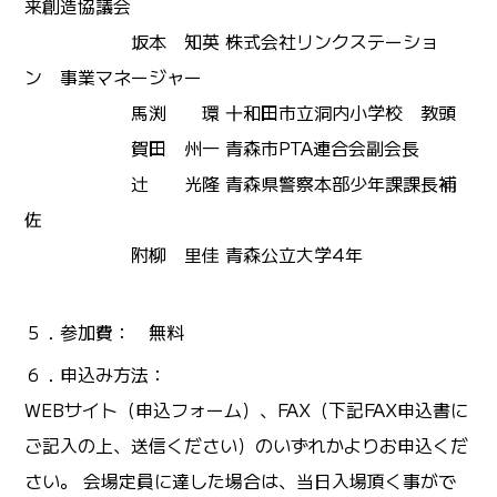
来創造協議会
坂本 知英 株式会社リンクステーショ
ン 事業マネージャー
馬渕 環 十和田市立洞内小学校 教頭
賀田 州一 青森市PTA連合会副会長
辻 光隆 青森県警察本部少年課課長補
佐
附柳 里佳 青森公立大学4年
５．参加費： 無料
６．申込み方法：
WEBサイト（申込フォーム）、FAX（下記FAX申込書に
ご記入の上、送信ください）のいずれかよりお申込くだ
さい。 会場定員に達した場合は、当日入場頂く事がで