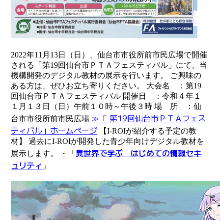
2022年11月13日（日）、仙台市市役所前市民広場で開催
される「第19回仙台市ＰＴＡフェスティバル」にて、当
機構開発のデジタル教材の展示を行います。 ご興味の
ある方は、ぜひお立ち寄りください。 大会名 ：第19
回仙台市ＰＴＡフェスティバル 開催日 ：令和４年１
１月１３日（日）午前１０時～午後３時 場 所 ：仙
≫「 第19回仙台市ＰＴＡフェス
台市市役所前市民広場
ティバル」ホームページ
【I-ROIが紹介する予定の教
材】
過去にI-ROIが開発した青少年向けデジタル教材を
異世界で学ぶ はじめての情報セキ
展示します。 ・
「
ュリティ
」